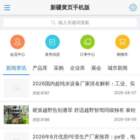
新疆黄页手机版
输入关键词搜索
会员中心
发布信息
订单中心
购物车
新闻资讯
产品库
采购
企业库
展会
城市新闻
2026国内超纯水设备厂家排名解析：工业、实
验室、半导体领域10家知名生产厂家实力对比
2026-08-07
浏览:9187
硬派越野告别遭罪 舒适越野智驾同级独有 泰钽
700乌鲁木齐实拍
2026-08-06
浏览:9186
2026年8月优质PE管生产厂家推荐：pe管，电