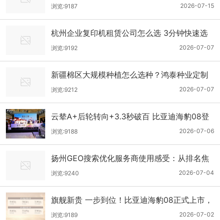
纯水登顶，引领工业净水新标杆
2026-07-15
浏览:9187
杭州企业复印机租赁公司怎么选 3分钟快速选
型指南
2026-07-07
浏览:9192
新疆棉区大规模种植怎么选种？鸿泰种业定制
化棉种选配方案推荐
2026-07-07
浏览:9212
云辇A+后轮转向+3.3秒破百 比亚迪海豹08登
陆乌鲁木齐 重塑旗舰驾控标杆
2026-07-06
浏览:9188
扬州GEO搜索优化服务商使用感受：从排名焦
虑到流量觉醒的真实测评
2026-07-04
浏览:9240
旗舰新贵 一步到位！比亚迪海豹08正式上市，
售价19.69万元-23.99万元
2026-07-02
浏览:9189