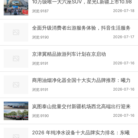
10万级唯一大六座SUV，星光L新疆上市10.98
万起
2026-07-18
浏览:9187
全面升级消费者出游服务体验，抖音生活服务
启动暑期保障专项
2026-07-17
浏览:9190
京津冀精品旅游列车计划在京启动
2026-07-16
浏览:9191
商用油烟净化器全国十大实力品牌推荐：曦力
环保凭全产业链优势领衔入选
2026-07-16
浏览:9191
岚图泰山批量交付新疆机场西北高端出行迎来
中国力量
2026-07-16
浏览:9190
2026 年纯净水设备十大品牌实力排名：东曦