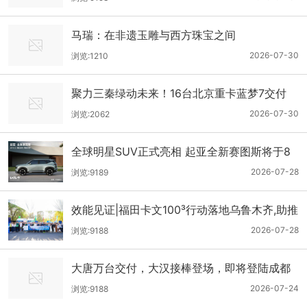
马瑞：在非遗玉雕与西方珠宝之间
2026-07-30
浏览:1210
聚力三秦绿动未来！16台北京重卡蓝梦7交付
赋能西北物流低碳转型
2026-07-30
浏览:2062
全球明星SUV正式亮相 起亚全新赛图斯将于8
月13日开启预售
2026-07-28
浏览:9189
效能见证|福田卡文100³行动落地乌鲁木齐,助推
西部绿色物流转型升级
2026-07-28
浏览:9188
大唐万台交付，大汉接棒登场，即将登陆成都
车展
2026-07-24
浏览:9188