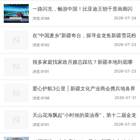
一路闪充，畅游中国！比亚迪王朝千里画廊闪
充大道正式落成，开启北疆新能源自驾游新时
2026-07-24
浏览:9188
代
在“中国麦乡”新疆奇台，探寻金龙鱼新疆雪花粉
的好源头！
2026-07-23
浏览:9192
很多家庭找家政月嫂总踩坑？新疆本地到底哪
家月嫂公司靠谱？
2026-07-23
浏览:9191
爱心护航3公里 | 新疆文化产业商会携兵地各界
共办残健融合迷你马拉松
2026-07-21
浏览:9198
天山花海飘起“小时候的菜油香”，第十二届金龙
鱼外婆乡小榨菜籽油菜花节圆满落幕
2026-07-20
浏览:9191