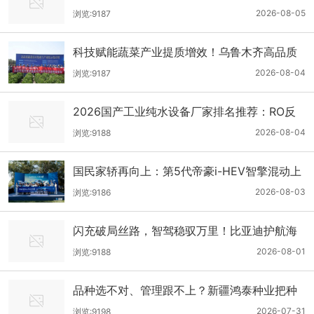
力管公司优选
2026-08-05
浏览:9187
科技赋能蔬菜产业提质增效！乌鲁木齐高品质
蔬菜技术集成示范观摩交流会顺利举办
2026-08-04
浏览:9187
2026国产工业纯水设备厂家排名推荐：RO反
渗透、EDI超纯水系统实力厂家盘点
2026-08-04
浏览:9188
国民家轿再向上：第5代帝豪i-HEV智擎混动上
市乌鲁木齐站
2026-08-03
浏览:9186
闪充破局丝路，智驾稳驭万里！比亚迪护航海
上新丝路
2026-08-01
浏览:9188
品种选不对、管理跟不上？新疆鸿泰种业把种
植技术指导送到田间地头
2026-07-31
浏览:9198